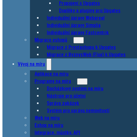
Propojení s Upgates
Doplňky a pluginy pro Upgates
Individuální úpravy Webareal
Individuální úpravy Simplia
Individuální úpravy Fastcentrik
Migrace eshopů
Migrace z Prestashopu k Upgates
Migrace z ByznysWeb (Flox) k Upgates
Vývoj na míru
Aplikace na míru
Programy na míru
Docházkový systém na míru
Nástroje pro účetní
Správa zakázek
Systém pro správu nemovitostí
Web na míru
Eshop na míru
Integrace, můstky, API