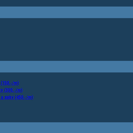
 (150,-/m)
y (300,-/m)
a apky (450,-/m)