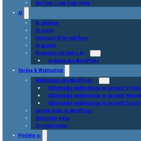
No Code / Low Code vývoj
AI
AI aplikace
AI agenti
Integrace AI do vaší firmy
AI školení
Propojíme váš web s AI
AI plugin pro WordPress
Správa & Webhosting
Webhosting pro WordPress
Objednávka webhostingu ve variantě Vizitka
Objednávka webhostingu ve variantě Webovk
Objednávka webhostingu ve variantě Eshopy 
Správa webu na WordPress
Odvirování webu
Zrychlení webu
Přečtěte si