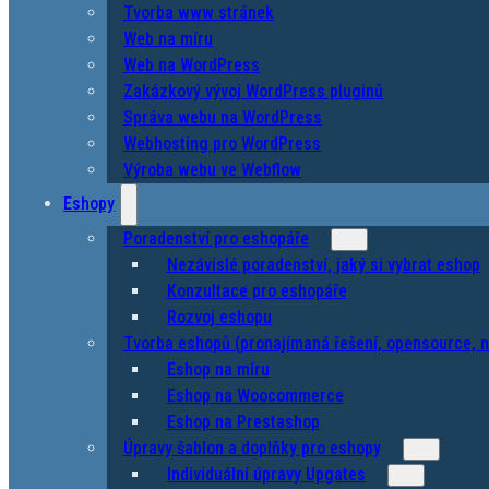
Tvorba www stránek
Web na míru
Web na WordPress
Zakázkový vývoj WordPress pluginů
Správa webu na WordPress
Webhosting pro WordPress
Výroba webu ve Webflow
Eshopy
Poradenství pro eshopáře
Nezávislé poradenství, jaký si vybrat eshop
Konzultace pro eshopáře
Rozvoj eshopu
Tvorba eshopů (pronajímaná řešení, opensource, n
Eshop na míru
Eshop na Woocommerce
Eshop na Prestashop
Úpravy šablon a doplňky pro eshopy
Individuální úpravy Upgates