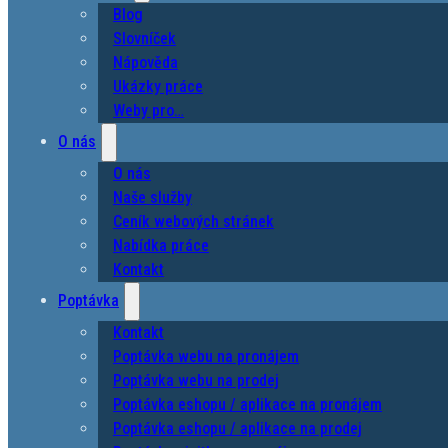
Blog
Slovníček
Nápověda
Ukázky práce
Weby pro…
O nás
O nás
Naše služby
Ceník webových stránek
Nabídka práce
Kontakt
Poptávka
Kontakt
Poptávka webu na pronájem
Poptávka webu na prodej
Poptávka eshopu / aplikace na pronájem
Poptávka eshopu / aplikace na prodej