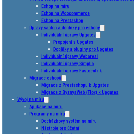
Eshop na míru
Eshop na Woocommerce
Eshop na Prestashop
Úpravy šablon a doplňky pro eshopy
Individuální úpravy Upgates
Propojení s Upgates
Doplňky a pluginy pro Upgates
Individuální úpravy Webareal
Individuální úpravy Simplia
Individuální úpravy Fastcentrik
Migrace eshopů
Migrace z Prestashopu k Upgates
Migrace z ByznysWeb (Flox) k Upgates
Vývoj na míru
Aplikace na míru
Programy na míru
Docházkový systém na míru
Nástroje pro účetní