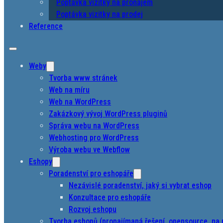
Poptávka vizitky na pronájem
Poptávka vizitky na prodej
Reference
Weby
Tvorba www stránek
Web na míru
Web na WordPress
Zakázkový vývoj WordPress pluginů
Správa webu na WordPress
Webhosting pro WordPress
Výroba webu ve Webflow
Eshopy
Poradenství pro eshopáře
Nezávislé poradenství, jaký si vybrat eshop
Konzultace pro eshopáře
Rozvoj eshopu
Tvorba eshopů (pronajímaná řešení, opensource, na 