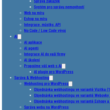
Správa zakázek
Systém pro správu nemovitostí
Web na míru
Eshop na míru
Integrace, můstky, API
No Code / Low Code vývoj
AI
AI aplikace
AI agenti
Integrace AI do vaší firmy
AI školení
Propojíme váš web s AI
AI plugin pro WordPress
Správa & Webhosting
Webhosting pro WordPress
Objednávka webhostingu ve variantě Vizitka (
Objednávka webhostingu ve variantě Webovky 
Objednávka webhostingu ve variantě Eshopy a 
Správa webu na WordPress