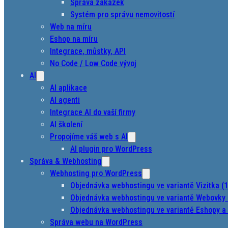
Správa zakázek
Systém pro správu nemovitostí
Web na míru
Eshop na míru
Integrace, můstky, API
No Code / Low Code vývoj
AI
AI aplikace
AI agenti
Integrace AI do vaší firmy
AI školení
Propojíme váš web s AI
AI plugin pro WordPress
Správa & Webhosting
Webhosting pro WordPress
Objednávka webhostingu ve variantě Vizitka (
Objednávka webhostingu ve variantě Webovky 
Objednávka webhostingu ve variantě Eshopy a 
Správa webu na WordPress