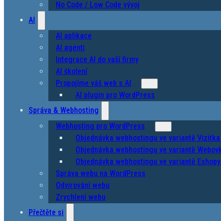
No Code / Low Code vývoj
AI
AI aplikace
AI agenti
Integrace AI do vaší firmy
AI školení
Propojíme váš web s AI
AI plugin pro WordPress
Správa & Webhosting
Webhosting pro WordPress
Objednávka webhostingu ve variantě Vizitka
Objednávka webhostingu ve variantě Webovk
Objednávka webhostingu ve variantě Eshopy 
Správa webu na WordPress
Odvirování webu
Zrychlení webu
Přečtěte si