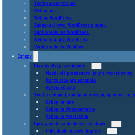
Tvorba www stránek
Web na míru
Web na WordPress
Zakázkový vývoj WordPress pluginů
Správa webu na WordPress
Webhosting pro WordPress
Výroba webu ve Webflow
Eshopy
Poradenství pro eshopáře
Nezávislé poradenství, jaký si vybrat eshop
Konzultace pro eshopáře
Rozvoj eshopu
Tvorba eshopů (pronajímaná řešení, opensource, n
Eshop na míru
Eshop na Woocommerce
Eshop na Prestashop
Úpravy šablon a doplňky pro eshopy
Individuální úpravy Upgates