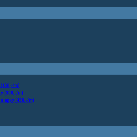
 (150,-/m)
y (300,-/m)
a apky (450,-/m)