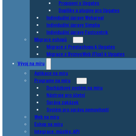
Propojení s Upgates
Doplňky a pluginy pro Upgates
Individuální úpravy Webareal
Individuální úpravy Simplia
Individuální úpravy Fastcentrik
Migrace eshopů
Migrace z Prestashopu k Upgates
Migrace z ByznysWeb (Flox) k Upgates
Vývoj na míru
Aplikace na míru
Programy na míru
Docházkový systém na míru
Nástroje pro účetní
Správa zakázek
Systém pro správu nemovitostí
Web na míru
Eshop na míru
Integrace, můstky, API