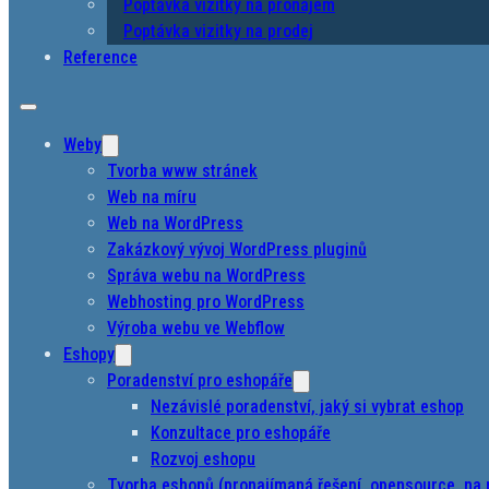
Poptávka vizitky na pronájem
Poptávka vizitky na prodej
Reference
Weby
Tvorba www stránek
Web na míru
Web na WordPress
Zakázkový vývoj WordPress pluginů
Správa webu na WordPress
Webhosting pro WordPress
Výroba webu ve Webflow
Eshopy
Poradenství pro eshopáře
Nezávislé poradenství, jaký si vybrat eshop
Konzultace pro eshopáře
Rozvoj eshopu
Tvorba eshopů (pronajímaná řešení, opensource, na 