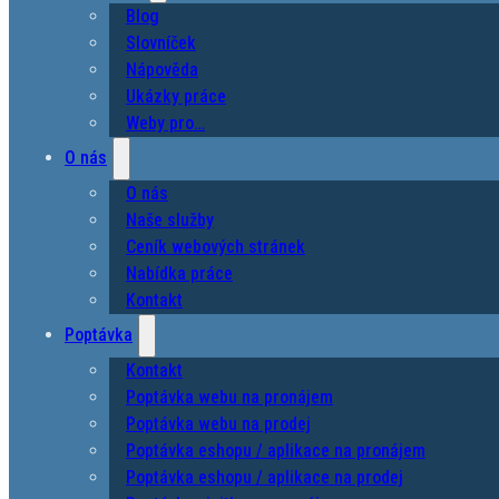
Blog
Slovníček
Nápověda
Ukázky práce
Weby pro…
O nás
O nás
Naše služby
Ceník webových stránek
Nabídka práce
Kontakt
Poptávka
Kontakt
Poptávka webu na pronájem
Poptávka webu na prodej
Poptávka eshopu / aplikace na pronájem
Poptávka eshopu / aplikace na prodej