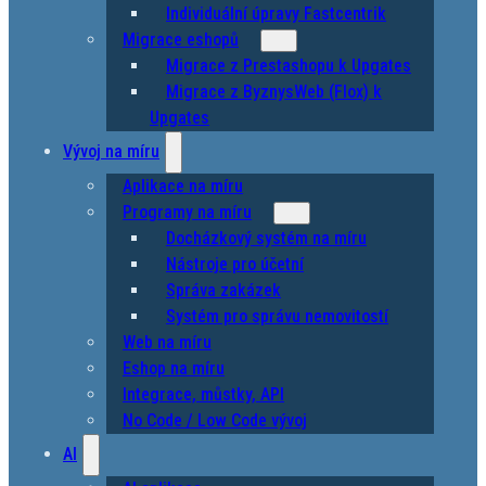
Individuální úpravy Fastcentrik
Migrace eshopů
Migrace z Prestashopu k Upgates
Migrace z ByznysWeb (Flox) k
Upgates
Vývoj na míru
Aplikace na míru
Programy na míru
Docházkový systém na míru
Nástroje pro účetní
Správa zakázek
Systém pro správu nemovitostí
Web na míru
Eshop na míru
Integrace, můstky, API
No Code / Low Code vývoj
AI