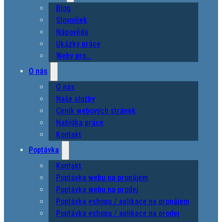
Blog
Slovníček
Nápověda
Ukázky práce
Weby pro…
O nás
O nás
Naše služby
Ceník webových stránek
Nabídka práce
Kontakt
Poptávka
Kontakt
Poptávka webu na pronájem
Poptávka webu na prodej
Poptávka eshopu / aplikace na pronájem
Poptávka eshopu / aplikace na prodej