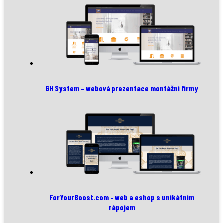
GH System – webová prezentace montážní firmy
ForYourBoost.com – web a eshop s unikátním
nápojem