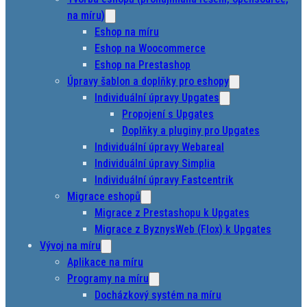
na míru)
Eshop na míru
Eshop na Woocommerce
Eshop na Prestashop
Úpravy šablon a doplňky pro eshopy
Individuální úpravy Upgates
Propojení s Upgates
Doplňky a pluginy pro Upgates
Individuální úpravy Webareal
Individuální úpravy Simplia
Individuální úpravy Fastcentrik
Migrace eshopů
Migrace z Prestashopu k Upgates
Migrace z ByznysWeb (Flox) k Upgates
Vývoj na míru
Aplikace na míru
Programy na míru
Docházkový systém na míru