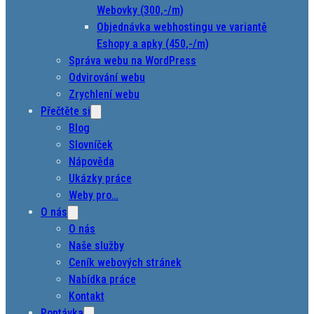
Webovky (300,-/m)
Objednávka webhostingu ve variantě
Eshopy a apky (450,-/m)
Správa webu na WordPress
Odvirování webu
Zrychlení webu
Přečtěte si
Blog
Slovníček
Nápověda
Ukázky práce
Weby pro…
O nás
O nás
Naše služby
Ceník webových stránek
Nabídka práce
Kontakt
Poptávka