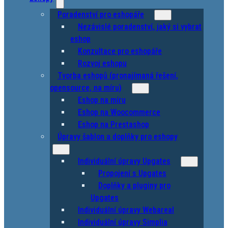
Poradenství pro eshopáře
Nezávislé poradenství, jaký si vybrat
eshop
Konzultace pro eshopáře
Rozvoj eshopu
Tvorba eshopů (pronajímaná řešení,
opensource, na míru)
Eshop na míru
Eshop na Woocommerce
Eshop na Prestashop
Úpravy šablon a doplňky pro eshopy
Individuální úpravy Upgates
Propojení s Upgates
Doplňky a pluginy pro
Upgates
Individuální úpravy Webareal
Individuální úpravy Simplia