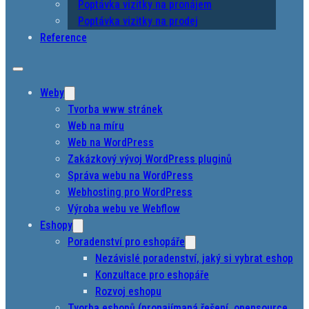
Poptávka vizitky na pronájem
Poptávka vizitky na prodej
Reference
Weby
Tvorba www stránek
Web na míru
Web na WordPress
Zakázkový vývoj WordPress pluginů
Správa webu na WordPress
Webhosting pro WordPress
Výroba webu ve Webflow
Eshopy
Poradenství pro eshopáře
Nezávislé poradenství, jaký si vybrat eshop
Konzultace pro eshopáře
Rozvoj eshopu
Tvorba eshopů (pronajímaná řešení, opensource,