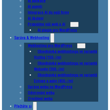
AI aplikace
AI agenti
Integrace AI do vaší firmy
AI školení
Propojíme váš web s AI
AI plugin pro WordPress
Správa & Webhosting
Webhosting pro WordPress
Objednávka webhostingu ve variantě
Vizitka (150,-/m)
Objednávka webhostingu ve variantě
Webovky (300,-/m)
Objednávka webhostingu ve variantě
Eshopy a apky (450,-/m)
Správa webu na WordPress
Odvirování webu
Zrychlení webu
Přečtěte si