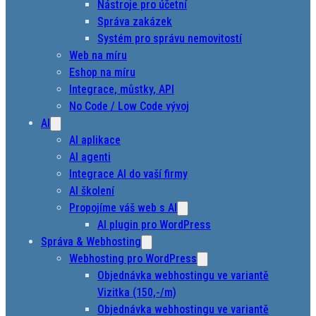
Nástroje pro účetní
Správa zakázek
Systém pro správu nemovitostí
Web na míru
Eshop na míru
Integrace, můstky, API
No Code / Low Code vývoj
AI
AI aplikace
AI agenti
Integrace AI do vaší firmy
AI školení
Propojíme váš web s AI
AI plugin pro WordPress
Správa & Webhosting
Webhosting pro WordPress
Objednávka webhostingu ve variantě
Vizitka (150,-/m)
Objednávka webhostingu ve variantě