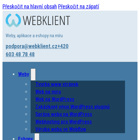
Přeskočit na hlavní obsah
Přeskočit na zápatí
Weby, aplikace a eshopy na míru
podpora@webklient.cz
+420
603 48 78 48
Weby
Tvorba www stránek
Web na míru
Web na WordPress
Zakázkový vývoj WordPress pluginů
Správa webu na WordPress
Webhosting pro WordPress
Výroba webu ve Webflow
Eshopy