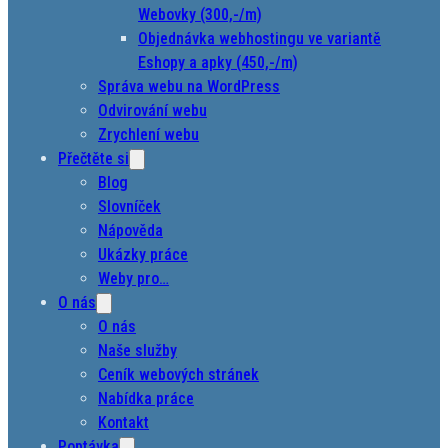
Webovky (300,-/m)
Objednávka webhostingu ve variantě
Eshopy a apky (450,-/m)
Správa webu na WordPress
Odvirování webu
Zrychlení webu
Přečtěte si
Blog
Slovníček
Nápověda
Ukázky práce
Weby pro…
O nás
O nás
Naše služby
Ceník webových stránek
Nabídka práce
Kontakt
Poptávka