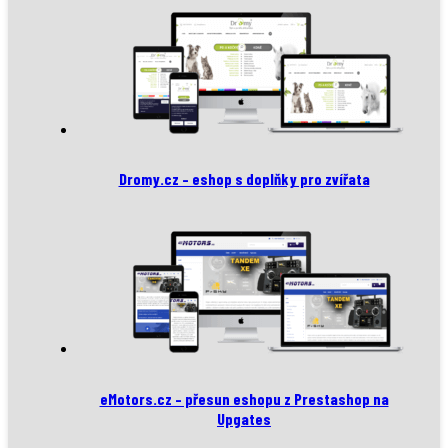
Dromy.cz – eshop s doplňky pro zvířata
eMotors.cz – přesun eshopu z Prestashop na
Upgates