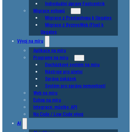
Individuální úpravy Fastcentrik
Migrace eshopů
Migrace z Prestashopu k Upgates
Migrace z ByznysWeb (Flox) k
Upgates
Vývoj na míru
Aplikace na míru
Programy na míru
Docházkový systém na míru
Nástroje pro účetní
Správa zakázek
Systém pro správu nemovitostí
Web na míru
Eshop na míru
Integrace, můstky, API
No Code / Low Code vývoj
AI