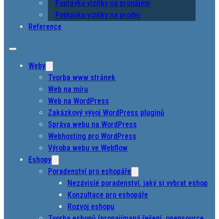
Poptávka vizitky na pronájem
Poptávka vizitky na prodej
Reference
Weby
Tvorba www stránek
Web na míru
Web na WordPress
Zakázkový vývoj WordPress pluginů
Správa webu na WordPress
Webhosting pro WordPress
Výroba webu ve Webflow
Eshopy
Poradenství pro eshopáře
Nezávislé poradenství, jaký si vybrat eshop
Konzultace pro eshopáře
Rozvoj eshopu
Tvorba eshopů (pronajímaná řešení, opensource,