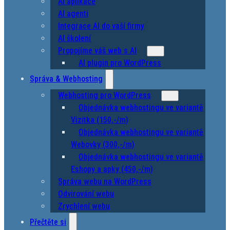
AI aplikace
AI agenti
Integrace AI do vaší firmy
AI školení
Propojíme váš web s AI
AI plugin pro WordPress
Správa & Webhosting
Webhosting pro WordPress
Objednávka webhostingu ve variantě
Vizitka (150,-/m)
Objednávka webhostingu ve variantě
Webovky (300,-/m)
Objednávka webhostingu ve variantě
Eshopy a apky (450,-/m)
Správa webu na WordPress
Odvirování webu
Zrychlení webu
Přečtěte si