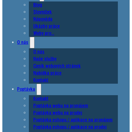
Blog
Slovníček
Nápověda
Ukázky práce
Weby pro…
O nás
O nás
Naše služby
Ceník webových stránek
Nabídka práce
Kontakt
Poptávka
Kontakt
Poptávka webu na pronájem
Poptávka webu na prodej
Poptávka eshopu / aplikace na pronájem
Poptávka eshopu / aplikace na prodej