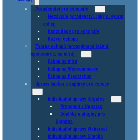
Poradenství pro eshopáře
Nezávislé poradenství, jaký si vybrat
eshop
Konzultace pro eshopáře
Rozvoj eshopu
Tvorba eshopů (pronajímaná řešení,
opensource, na míru)
Eshop na míru
Eshop na Woocommerce
Eshop na Prestashop
Úpravy šablon a doplňky pro eshopy
Individuální úpravy Upgates
Propojení s Upgates
Doplňky a pluginy pro
Upgates
Individuální úpravy Webareal
Individuální úpravy Simplia