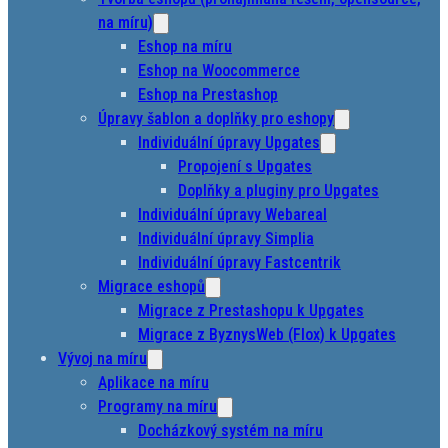
na míru)
Eshop na míru
Eshop na Woocommerce
Eshop na Prestashop
Úpravy šablon a doplňky pro eshopy
Individuální úpravy Upgates
Propojení s Upgates
Doplňky a pluginy pro Upgates
Individuální úpravy Webareal
Individuální úpravy Simplia
Individuální úpravy Fastcentrik
Migrace eshopů
Migrace z Prestashopu k Upgates
Migrace z ByznysWeb (Flox) k Upgates
Vývoj na míru
Aplikace na míru
Programy na míru
Docházkový systém na míru