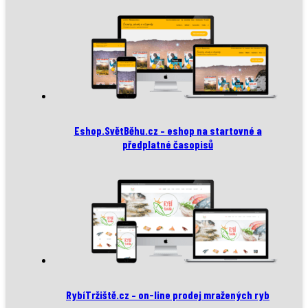
Eshop.SvětBěhu.cz – eshop na startovné a
předplatné časopisů
RybíTržiště.cz – on-line prodej mražených ryb