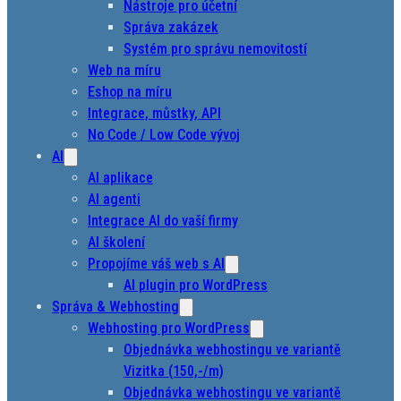
Nástroje pro účetní
Správa zakázek
Systém pro správu nemovitostí
Web na míru
Eshop na míru
Integrace, můstky, API
No Code / Low Code vývoj
AI
AI aplikace
AI agenti
Integrace AI do vaší firmy
AI školení
Propojíme váš web s AI
AI plugin pro WordPress
Správa & Webhosting
Webhosting pro WordPress
Objednávka webhostingu ve variantě
Vizitka (150,-/m)
Objednávka webhostingu ve variantě